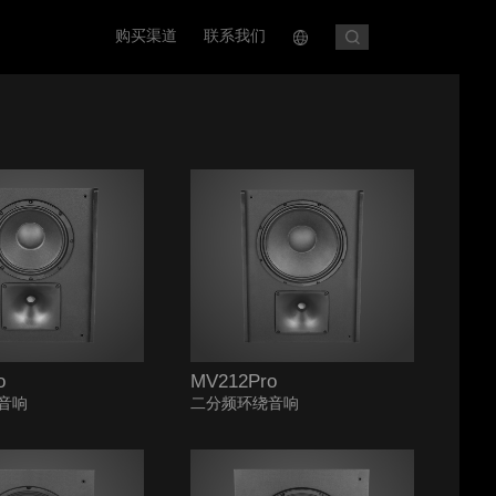
购买渠道
联系我们
o
MV212Pro
音响
二分频环绕音响