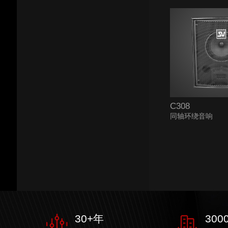
C308
同轴环绕音响
30
+年
300