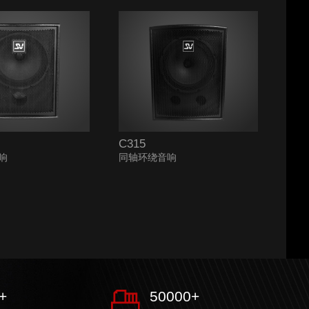
C315
响
同轴环绕音响
+
50000
+