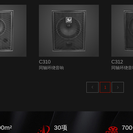
C310
C312
同轴环绕音响
同轴环绕音
下一页
上一页
1
00
m²
30
项
700