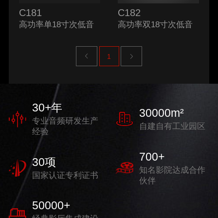
C181
C182
高功率单18寸次低音
高功率双18寸次低音
下一页
上一页
1
30
+年
30000
m²
专业音频研发生产
自建自有工业园区
经验
700
+
30
项
知名影院达成合作
国家认证专利证书
伙伴
50000
+