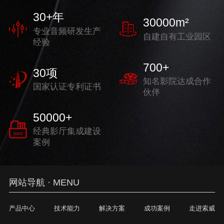
30
+年
30000
m²
专业音频研发生产
自建自有工业园区
经验
700
+
30
项
知名影院达成合作
国家认证专利证书
伙伴
50000
+
经典影厅集成建设
案例
网站导航 · MENU
产品中心
技术能力
解决方案
成功案例
走进索威