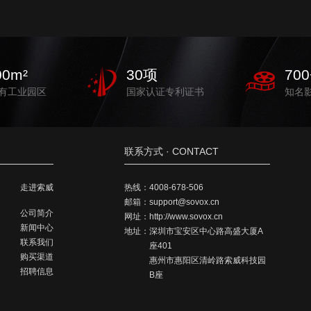
00
m²
30
项
700
有工业园区
国家认证专利证书
知名
联系方式 · CONTACT
走进索威
热线：
4008-678-506
邮箱：
support@sovox.cn
公司简介
网址：
http://www.sovox.cn
新闻中心
地址：
深圳市宝安区中心路高盛大厦A
联系我们
座401
购买渠道
惠州市惠阳区清岭路索威科技园
招聘信息
B座